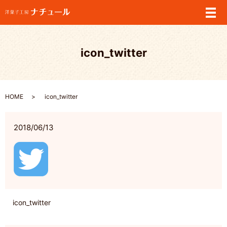
メ
icon_twitter
HOME
icon_twitter
2018/06/13
icon_twitter