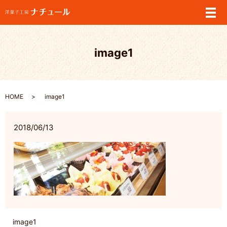
メ
image1
HOME
image1
2018/06/13
image1