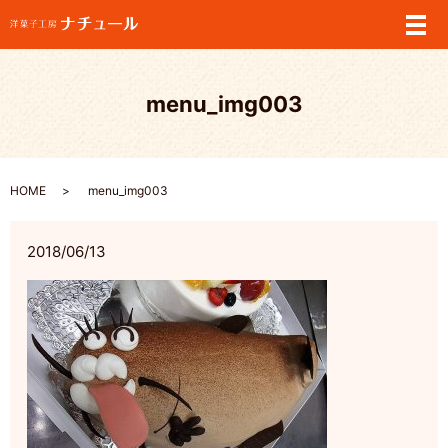
メ
menu_img003
HOME
menu_img003
2018/06/13