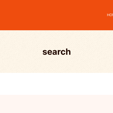
HO
search