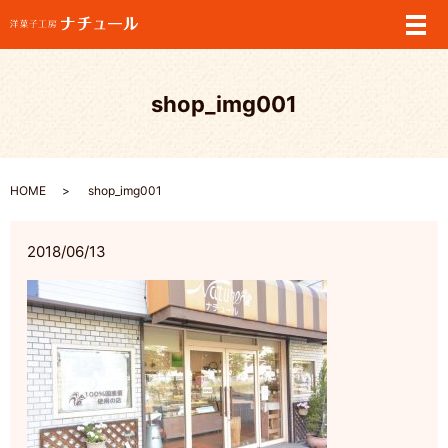
メ
shop_img001
HOME
shop_img001
2018/06/13