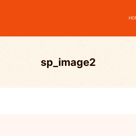
HO
sp_image2